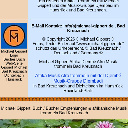
"Ein bisschen Afrika" Trommeln mit Michael
Gippert und der Musik-Gruppe Djembadi im
Hunsrück und Bad Kreuznach.
E-Mail Kontakt: info(a)michael-gippert.de , Bad
Kreuznach
© Copyright 2026 © Michael Gippert ©
Fotos, Texte, Bilder auf "www.michael-gippert.de"
schützt das Urheberrecht. © Bad Kreuznach /
Michael Gippert
Deutschland / Germany ©
Logo
Bücher Buch
Michael Gippert Afrika Djembé Afro Musik
Web-Seite
trommeln Bad Kreuznach
Gippert Michael
Bad Kreuznach
Afrika Musik Afro trommeln mit der Djembé
Dichtelbach
Hunsrück
Musik-Gruppe Djembadi
in Bad Kreuznach und Dichtelbach im Hunsrück
Rheinland-Pfalz
Michael Gippert: Buch / Bücher Empfehlungen & afrikanische Musik
trommeln Bad Kreuznach