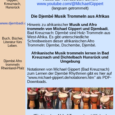
Gippert,
www.youtube.com/@MichaelGippert
Kreuznach,
Hunsrück
(langsam getrommelt)
Die Djembé Musik Trommeln aus Afrikas
www.djembadi.com
Hinweis zu afrikanischer
Musik und Afro
trommeln von Michael Gippert und Djembadi
,
Bad Kreuznach: Djembé sind Holz-Trommeln aus
West-Afrika. Es gibt unterschiedliche
Buch, Bücher,
Schreibweisen dieser afrikanischen Afro
Literatur fürs
Trommeln: Djembe, Dschembe, Djembé.
Leben.
Afrikanische Musik trommeln lernen in Bad
Kreuznach und Dichtelbach Hunsrück und
Djembé Afro
Umgebung
trommeln
Rheinland-Pfalz
Notationen von Michael Gippert (Bad Kreuznach)
zum Lernen der Djembé Rhythmen gibt es hier auf
"www.michael-gippert.de/notationen.htm" als PDF-
Downloads.