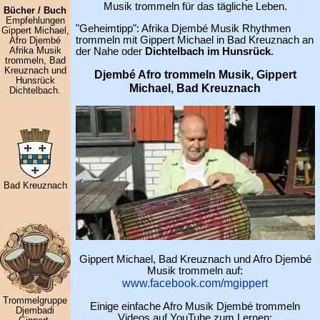
Musik trommeln für das tägliche Leben.
Bücher / Buch
Empfehlungen
"Geheimtipp": Afrika Djembé Musik Rhythmen
Gippert Michael,
trommeln mit Gippert Michael in Bad Kreuznach an
Afro Djembé
der Nahe oder
Dichtelbach im Hunsrück
.
Afrika Musik
trommeln, Bad
Kreuznach und
Djembé Afro trommeln Musik, Gippert
Hunsrück
Michael, Bad Kreuznach
Dichtelbach.
Bad Kreuznach
Gippert Michael, Bad Kreuznach und Afro Djembé
Musik trommeln auf:
www.facebook.com/mgippert
Trommelgruppe
Einige einfache Afro Musik Djembé trommeln
Djembadi
Videos auf YouTube zum Lernen: