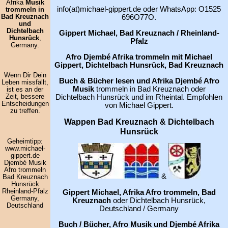
Afrika
Musik
info(at)michael-gippert.de oder WhatsApp: O1525
trommeln in
Bad Kreuznach
696O77O.
und
Dichtelbach
Gippert Michael, Bad Kreuznach / Rheinland-
Hunsrück
,
Pfalz
Germany.
Afro Djembé Afrika trommeln mit Michael
Gippert, Dichtelbach Hunsrück, Bad Kreuznach
Wenn Dir Dein
Buch & Bücher lesen und Afrika Djembé Afro
Leben missfällt,
Musik
trommeln in Bad Kreuznach oder
ist es an der
Dichtelbach Hunsrück und im Rheintal. Empfohlen
Zeit, bessere
Entscheidungen
von Michael Gippert.
zu treffen.
Wappen Bad Kreuznach & Dichtelbach
Hunsrück
Geheimtipp:
www.michael-
gippert.de
Djembé Musik
Afro trommeln
&
Bad Kreuznach
Hunsrück
Rheinland-Pfalz
Gippert Michael, Afrika Afro trommeln, Bad
Germany,
Kreuznach
oder Dichtelbach Hunsrück,
Deutschland
Deutschland / Germany
Buch / Bücher, Afro Musik und Djembé Afrika