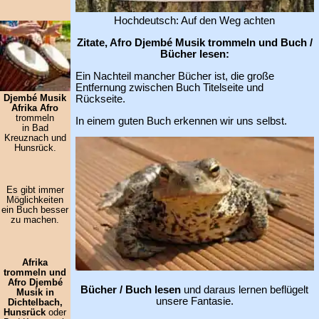
Hochdeutsch: Auf den Weg achten
Zitate, Afro Djembé Musik trommeln und Buch /
Bücher lesen:
Ein Nachteil mancher Bücher ist, die große
Entfernung zwischen Buch Titelseite und
Djembé Musik
Rückseite.
Afrika Afro
trommeln
In einem guten Buch erkennen wir uns selbst.
in Bad
Kreuznach und
Hunsrück.
Es gibt immer
Möglichkeiten
ein Buch besser
zu machen.
Afrika
trommeln und
Afro Djembé
Bücher / Buch lesen
und daraus lernen beflügelt
Musik in
unsere Fantasie.
Dichtelbach,
Hunsrück
oder