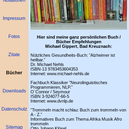
Impressum
Fotos
Hier sind meine ganz persönlichen Buch /
Bücher Empfehlungen
Michael Gippert, Bad Kreuznach:
Zitate
Nützliches Gesundheits-Buch: "Alzheimer ist
heilbar."
Dr. Michael Nehls
ISBN-13 9783453604353
Bücher
Internet: www.michael-nehls.de
Fachbuch Klassiker "Neurolinguistisches
Programmieren, NLP."
Downloads
O`Connor / Seymour
ISBN 3-924077-66-5
Internet: www.dvnlp.de
Datenschutz
"Trommeln macht schlau: Buch zum trommeln von
A - Z."
Informatives Buch zum Thema Afrika Musik Afro
trommeln
Sitemap
Otto Johann Klösel