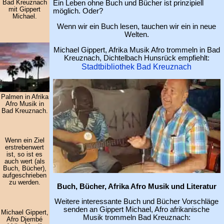
Bad Kreuznach
Ein Leben ohne Buch und Bücher ist prinzipiell
mit Gippert
möglich. Oder?
Michael.
Wenn wir ein Buch lesen, tauchen wir ein in neue
Welten.
Michael Gippert, Afrika Musik Afro trommeln in Bad
Kreuznach, Dichtelbach Hunsrück empfiehlt:
Stadtbibliothek Bad Kreuznach
Palmen in Afrika
Afro Musik in
Bad Kreuznach.
Wenn ein Ziel
erstrebenwert
ist, so ist es
auch wert (als
Buch, Bücher),
aufgeschrieben
zu werden.
Buch, Bücher, Afrika Afro Musik und Literatur
Weitere interessante Buch und Bücher Vorschläge
senden an Gippert Michael, Afro afrikanische
Michael Gippert,
Musik trommeln Bad Kreuznach:
Afro Djembé