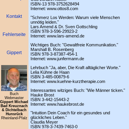
ISBN-13 978-3752628494
Internet: www.ottos8.com
Kontakt
"Schmerz Los Werden: Warum viele Menschen
unnötig leiden."
Lars Amend & Dr. Sven Gottschling
ISBN 978-3-596-29923-2
Fehlerseite
Internet: www.lars-amend.de
Wichtiges Buch: "Gewaltfreie Kommunikation."
Marshall B. Rosenberg
Gippert
ISBN 978-3-87387-454-1
Internet: www.junfermann.de
Lehrbuch "Ja, aber, Die Kraft alltäglicher Worte."
Lelia Kühne de Haan
ISBN 3-485-00879-6
Internet: www.kuehne-kurztherapie.com
Interessantes witziges Buch: "Wie Männer ticken."
Buch
Hauke Brost
Webmaster
ISBN 3-442-15443-2
Gippert Michael
Internet: www.haukebrost.de
Bad Kreuznach
& Dichtelbach
"Intuition Dein Coach für ein gesundes und
Hunsrück
glückliches Leben."
Rheinland-Pfalz
Claudia Meyer
ISBN 978-3-7439-7463-0