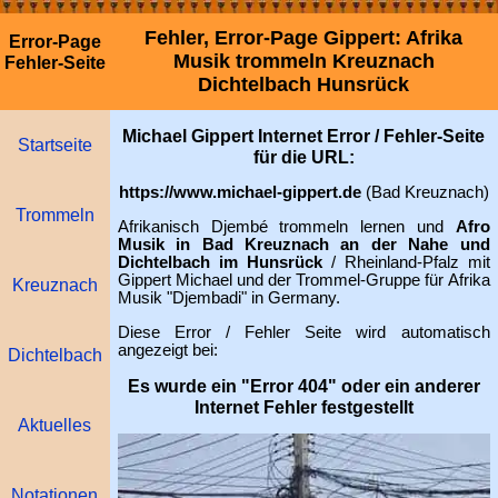
Fehler, Error-Page Gippert: Afrika
Error-Page
Musik trommeln Kreuznach
Fehler-Seite
Dichtelbach Hunsrück
Michael Gippert Internet Error / Fehler-Seite
Startseite
für die URL:
https://www.michael-gippert.de
(Bad Kreuznach)
Trommeln
Afrikanisch Djembé trommeln lernen und
Afro
Musik in Bad Kreuznach an der Nahe und
Dichtelbach im Hunsrück
/ Rheinland-Pfalz mit
Gippert Michael und der Trommel-Gruppe für Afrika
Kreuznach
Musik "Djembadi" in Germany.
Diese Error / Fehler Seite wird automatisch
angezeigt bei:
Dichtelbach
Es wurde ein "Error 404" oder ein anderer
Internet Fehler festgestellt
Aktuelles
Notationen