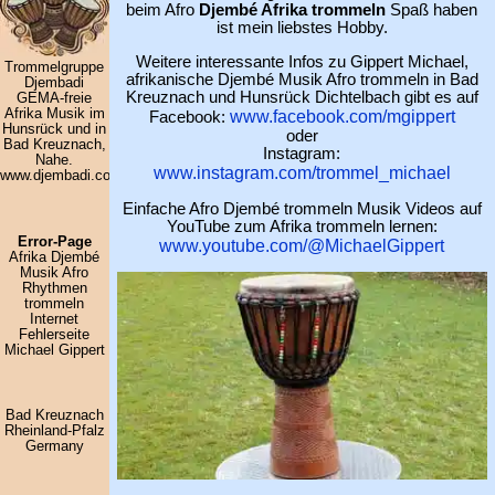
beim Afro
Djembé Afrika trommeln
Spaß haben
ist mein liebstes Hobby.
Weitere interessante Infos zu Gippert Michael,
Trommelgruppe
afrikanische Djembé Musik Afro trommeln in Bad
Djembadi
Kreuznach und Hunsrück Dichtelbach gibt es auf
GEMA-freie
www.facebook.com/mgippert
Afrika Musik im
Facebook:
Hunsrück und in
oder
Bad Kreuznach,
Instagram:
Nahe.
www.instagram.com/trommel_michael
www.djembadi.com
Einfache Afro Djembé trommeln Musik Videos auf
YouTube zum Afrika trommeln lernen:
Error-Page
www.youtube.com/@MichaelGippert
Afrika Djembé
Musik Afro
Rhythmen
trommeln
Internet
Fehlerseite
Michael Gippert
Bad Kreuznach
Rheinland-Pfalz
Germany