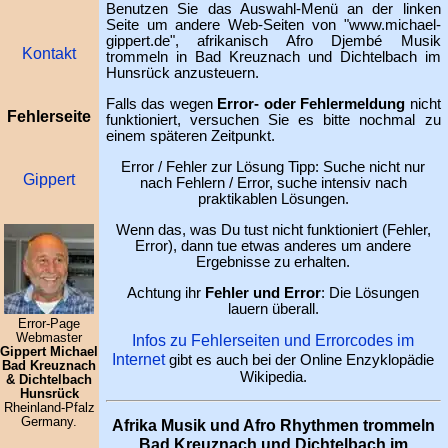
Benutzen Sie das Auswahl-Menü an der linken
Seite um andere Web-Seiten von "www.michael-
gippert.de", afrikanisch Afro Djembé Musik
Kontakt
trommeln in Bad Kreuznach und Dichtelbach im
Hunsrück anzusteuern.
Falls das wegen
Error- oder Fehlermeldung
nicht
Fehlerseite
funktioniert, versuchen Sie es bitte nochmal zu
einem späteren Zeitpunkt.
Error / Fehler zur Lösung Tipp: Suche nicht nur
Gippert
nach Fehlern / Error, suche intensiv nach
praktikablen Lösungen.
Wenn das, was Du tust nicht funktioniert (Fehler,
Error), dann tue etwas anderes um andere
Ergebnisse zu erhalten.
Achtung ihr
Fehler und Error
: Die Lösungen
lauern überall.
Error-Page
Webmaster
Infos zu Fehlerseiten und Errorcodes im
Gippert Michael
Internet
gibt es auch bei der Online Enzyklopädie
Bad Kreuznach
Wikipedia.
& Dichtelbach
Hunsrück
Rheinland-Pfalz
Germany.
Afrika Musik und Afro Rhythmen trommeln
Bad Kreuznach und Dichtelbach im