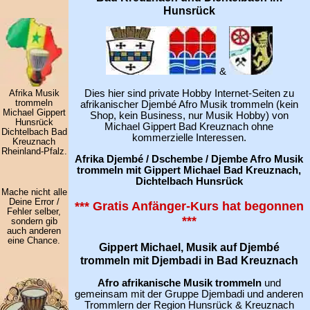
Hunsrück
&
Dies hier sind private Hobby Internet-Seiten zu
Afrika Musik
trommeln
afrikanischer Djembé Afro Musik trommeln (kein
Michael Gippert
Shop, kein Business, nur Musik Hobby) von
Hunsrück
Michael Gippert Bad Kreuznach ohne
Dichtelbach Bad
kommerzielle Interessen.
Kreuznach
Rheinland-Pfalz.
Afrika Djembé / Dschembe / Djembe Afro Musik
trommeln mit Gippert Michael Bad Kreuznach,
Dichtelbach Hunsrück
Mache nicht alle
Deine Error /
*** Gratis Anfänger-Kurs hat begonnen
Fehler selber,
***
sondern gib
auch anderen
eine Chance.
Gippert Michael, Musik auf Djembé
trommeln mit Djembadi in Bad Kreuznach
Afro afrikanische Musik trommeln
und
gemeinsam mit der Gruppe Djembadi und anderen
Trommlern der Region Hunsrück & Kreuznach