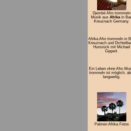
Djembé Afro trommeln
Musik aus
Afrika
in Ba
Kreuznach Germany.
Afrika Afro trommeln in 
Kreuznach und Dichtelb
Hunsrück mit Michael
Gippert.
Ein Leben ohne Afro Mus
trommeln ist möglich, ab
langweilig.
Palmen Afrika Fotos