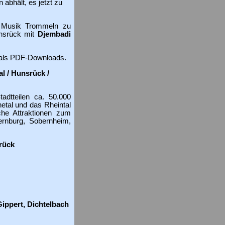
abhält, es jetzt zu
a Musik Trommeln zu
unsrück mit
Djembadi
r als PDF-Downloads.
l / Hunsrück /
adtteilen ca. 50.000
etal und das Rheintal
he Attraktionen zum
ernburg, Sobernheim,
rück
ippert, Dichtelbach