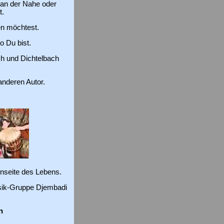
 an der Nahe oder
t.
en möchtest.
o Du bist.
h und Dichtelbach
 anderen Autor.
enseite des Lebens.
usik-Gruppe Djembadi
n