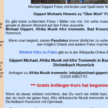
Michael Gippert Fotos mit Action und Spaß beim 
Gippert Michaels Hinweis zu "Über Mich" F
Es gibt keine schlechten Fotos / Bilder von mir. Ich sehe ma
ik
gerade in diesem Moment auf den Fotos aussehe.
ch
Michael Gippert, Afrika Musik Afro trommeln, Bad Kreuz
Hunsrück.
Wenn man beginnt, seinen
Passfotos
immer ähnlicher zu sehen
ben
wie möglich Urlaub und andere Fotos mache
os
Weitere Infos zu Fotos
gibt es in der Wikipedia Online 
Gippert Michael, Afrika Musik mit Afro Trommeln in B
ich
Dichtelbach Hunsrück
r
il
Anfragen zu
Afrika Musik trommeln: info(at)michael-gippert
ser
O1525 696O77O
rt,
*** Gratis Anfänger-Kurs hat begonne
Wenn du etwas erleben möchtest, das Du noch nie erlebt hast,
das du noch nie getan hast. Afro afrikanische Musik trommeln 
Dichtelbach Hunsrück mit Djembadi.