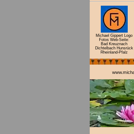
Michael Gippert Logo
Fotos Web-Seite:
Bad Kreuznach
Dichtelbach Hunsrück
Rheinland-Pfalz
www.michae