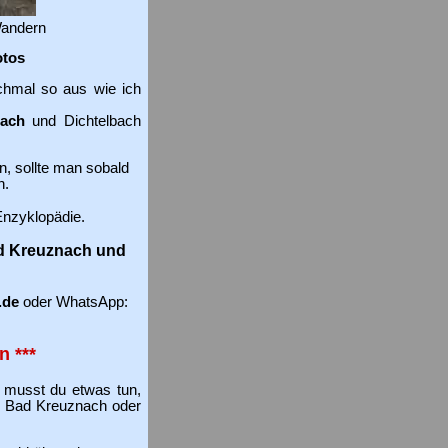
Wandern
otos
nchmal so aus wie ich
nach
und Dichtelbach
, sollte man sobald
n.
Enzyklopädie.
ad Kreuznach und
.de
oder WhatsApp:
n ***
 musst du etwas tun,
in Bad Kreuznach oder