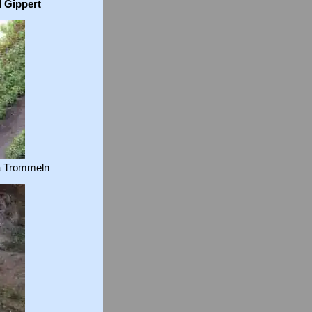
 Gippert
a Trommeln