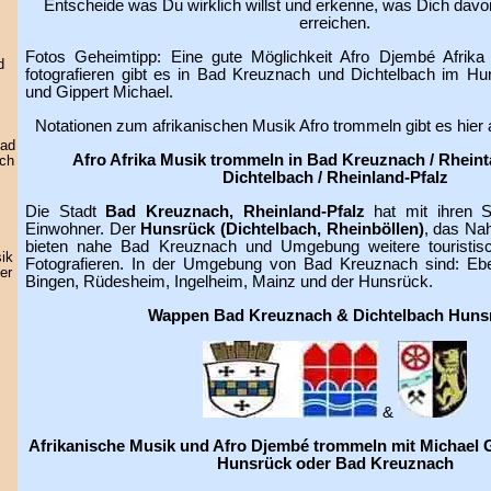
Entscheide was Du wirklich willst und erkenne, was Dich davon 
erreichen.
Fotos Geheimtipp: Eine gute Möglichkeit Afro Djembé Afrik
d
fotografieren gibt es in Bad Kreuznach und Dichtelbach im H
und Gippert Michael.
Notationen zum afrikanischen Musik Afro trommeln gibt es hie
Bad
Afro Afrika Musik trommeln in Bad Kreuznach / Rheinta
ach
Dichtelbach / Rheinland-Pfalz
Die Stadt
Bad Kreuznach, Rheinland-Pfalz
hat mit ihren St
Einwohner. Der
Hunsrück (Dichtelbach, Rheinböllen)
, das Nah
bieten nahe Bad Kreuznach und Umgebung weitere touristisc
ik
Fotografieren. In der Umgebung von Bad Kreuznach sind: Eb
er
Bingen, Rüdesheim, Ingelheim, Mainz und der Hunsrück.
Wappen Bad Kreuznach & Dichtelbach Huns
&
Afrikanische Musik und Afro Djembé trommeln mit Michael G
Hunsrück oder Bad Kreuznach