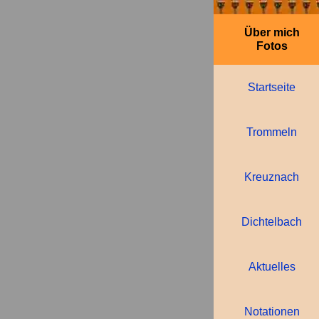
Über mich
Fotos
Startseite
Trommeln
Kreuznach
Dichtelbach
Aktuelles
Notationen