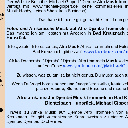
Der Website Betreiber Michael Gippert "Djembé Afro Musik tro
verfolgt mit "www.michael-gippert.de" keine kommerziellen In
Musik Hobby, keinen Shop, kein Business).
ach
ck
Das habe ich heute gut gemacht ist mir Lohn g
Fotos und Afrikanische Musik auf Afro Djembé Trommeln
s
Das mache ich am liebsten mit Anderen in
Bad Kreuznach o
Hunsrück
.
n
Infos, Zitate, Interessantes, Afro Musik Afrika trommeln und Fot
www.facebook.com/m
Bad Kreuznach gibt es auf:
Afrika Dschembe / Djembé / Djembe Afro trommeln Musik Video
www.youtube.com/@MichaelGip
auf YouTube:
e
Zu wissen, was zu tun ist, ist nicht genug. Du musst auch 
o
ch
Wenn Du Vögel hören, sehen und fotografieren willst, kaufe ke
ck
pflanze Bäume, Blumen und Büsche und mache 
.
Afro afrikanische Djembé Musik trommeln in Bad 
Dichtelbach Hunsrück, Michael Gipper
ik
Hinweis zu Afrika Musik auf Djembé Afro Trommeln von M
Kreuznach. Es gibt verschiedene Schreibweisen zu diesen A
Djembé, Djembe, Dschembe.