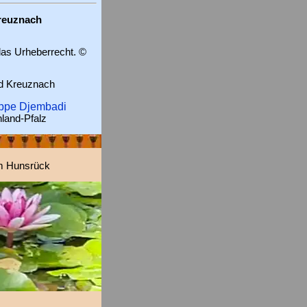
Kreuznach
 das Urheberrecht. ©
ad Kreuznach
uppe Djembadi
land-Pfalz
im Hunsrück