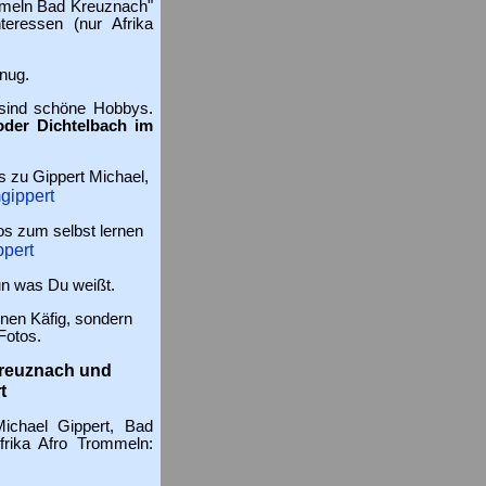
mmeln Bad Kreuznach"
teressen (nur Afrika
enug.
ind schöne Hobbys.
der Dichtelbach im
os zu Gippert Michael,
gippert
s zum selbst lernen
pert
tun was Du weißt.
inen Käfig, sondern
Fotos.
Kreuznach und
t
ichael Gippert, Bad
frika Afro Trommeln: