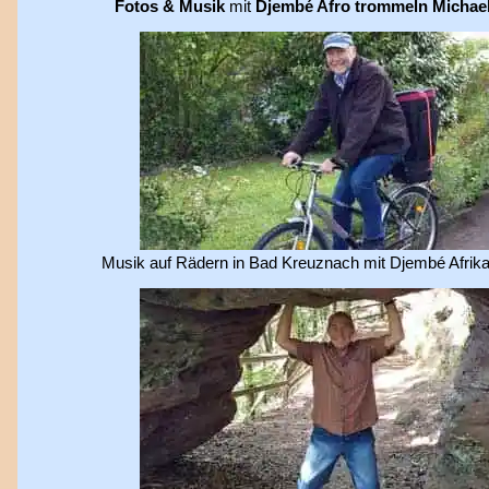
Fotos & Musik
mit
Djembé Afro trommeln Michael
Musik auf Rädern in Bad Kreuznach mit Djembé Afrik